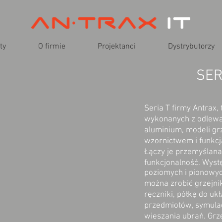
ty
O firmie
Projektanci
Dystrybutorzy
SER
Seria T firmy Antrax, 
wykonanych z odlewa
aluminium, modeli gr
wzornictwem i funkc
Łączy je przemyślana
funkcjonalność. Wyst
poziomych i pionowy
można zrobić grzejni
ręczniki, półkę do uk
przedmiotów, symulac
wieszania ubrań. Grze