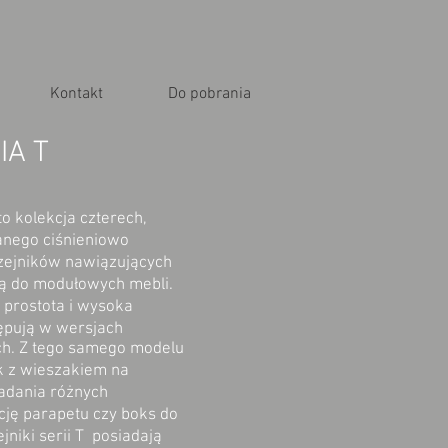
Kontakt
Do pobrania
IA T
to kolekcja czterech,
nego ciśnieniowo
zejników nawiązujących
ją do modułowych mebli.
 prostota i wysoka
ępują w wersjach
ch. Z tego samego modelu
k z wieszakiem na
ładania różnych
ję parapetu czy boks do
jniki serii T posiadają