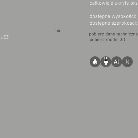
całkowicie ukryte prz
dostępne wysokości: 
dostępne szerokości:
1/8
pobierz dane techniczne
GUEZ
pobierz model 3D