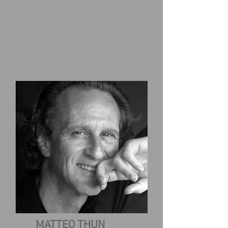
MATTEO THUN