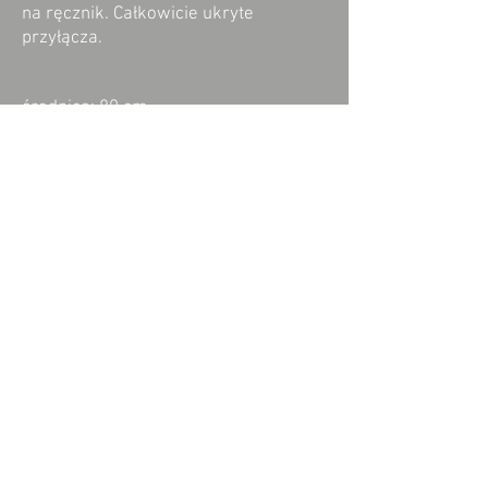
na ręcznik. Całkowicie ukryte
przyłącza.
średnica: 80 cm
pobierz dane techniczne
pobierz model 3D