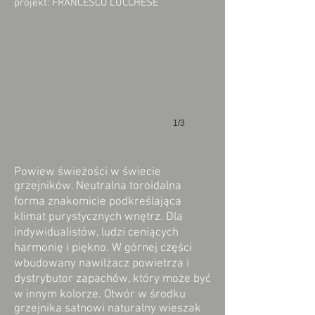
projekt: FRANCESCO LUCCHESE
1/3
Powiew świeżości w świecie
grzejników. Neutralna toroidalna
forma znakomicie podkreślająca
klimat purystycznych wnętrz. Dla
indywidualistów, ludzi ceniących
harmonię i piękno. W górnej części
wbudowany nawilżacz powietrza i
dystrybutor zapachów, który może być
w innym kolorze. Otwór w środku
grzejnika satnowi naturalny wieszak